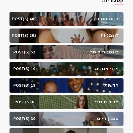
קטגוריות
בנות חמות
409 POST(S)
דוגמניות
202 POST(S)
דוגמנית כושר
51 POST(S)
וידוי אנונימי
10 POST(S)
חדשות
19 POST(S)
מדור חינוכי
6 POST(S)
סגנון חיים
30 POST(S)