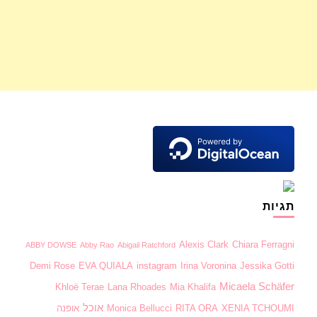
תגיות
Alexis Clark
Chiara Ferragni
ABBY DOWSE
Abby Rao
Abigail Ratchford
Demi Rose
EVA QUIALA
instagram
Irina Voronina
Jessika Gotti
Micaela Schäfer
Khloë Terae
Lana Rhoades
Mia Khalifa
אוכל
XENIA TCHOUMI
RITA ORA
Monica Bellucci
אופנה