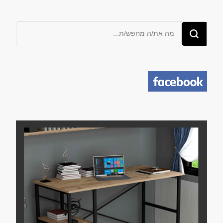
מחפש/ת
משהו?