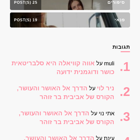
סיפורים
25 POST(S)
פנאי
19 POST(S)
תגובות
אווה קוויאלה היא סלבריטאית
muli
על
כושר ודוגמנית ידועה
ניר לוי
הדרך אל האושר והעושר,
על
הקורס של אביבית בר זוהר
הדרך אל האושר והעושר,
אתי נוי
על
הקורס של אביבית בר זוהר
הדרך אל האושר והעושר,
עינת
על