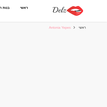
ראשי
בנות ח
הבלוג של דלז – Delz
נשים יפות מהעולם, דוגמניות
ראשי
Antonia Yepes