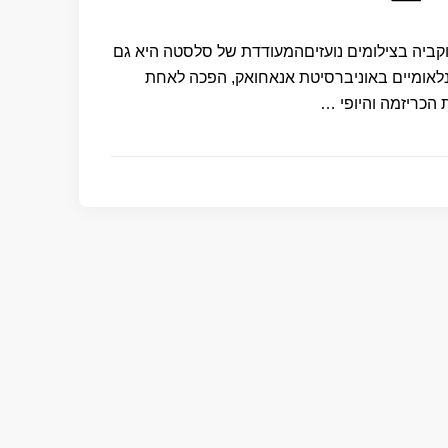
קביה בצילומים נועזיםהמעודדת של סלסטה היא גם
נלאומיים באוניברסיטת אנאחואק, הפכה לאחת
 הכריזמה והיופי …