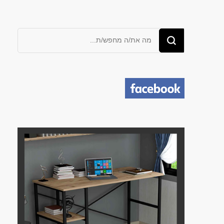
מחפש/ת
משהו?