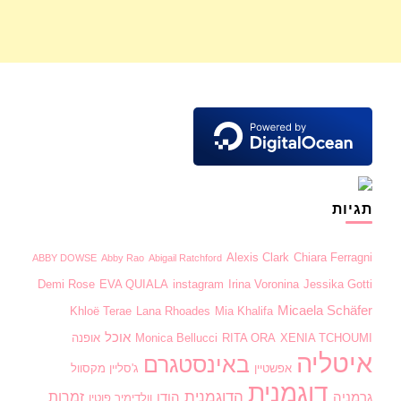
תגיות
Alexis Clark
Chiara Ferragni
ABBY DOWSE
Abby Rao
Abigail Ratchford
Demi Rose
EVA QUIALA
instagram
Irina Voronina
Jessika Gotti
Micaela Schäfer
Khloë Terae
Lana Rhoades
Mia Khalifa
אוכל
XENIA TCHOUMI
RITA ORA
Monica Bellucci
אופנה
איטליה
באינסטגרם
אפשטיין
ג'סליין מקסוול
דוגמנית
הדוגמנית
זמרות
גרמניה
הודו
וולדימיר פוטין