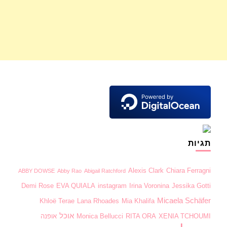
תגיות
Alexis Clark
Chiara Ferragni
ABBY DOWSE
Abby Rao
Abigail Ratchford
Demi Rose
EVA QUIALA
instagram
Irina Voronina
Jessika Gotti
Micaela Schäfer
Khloë Terae
Lana Rhoades
Mia Khalifa
אוכל
XENIA TCHOUMI
RITA ORA
Monica Bellucci
אופנה