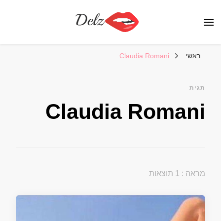
הבלוג של דלז – Delz
נשים יפות מהעולם, דוגמניות
ראשי
Claudia Romani
תגית
Claudia Romani
מראה : 1 תוצאות