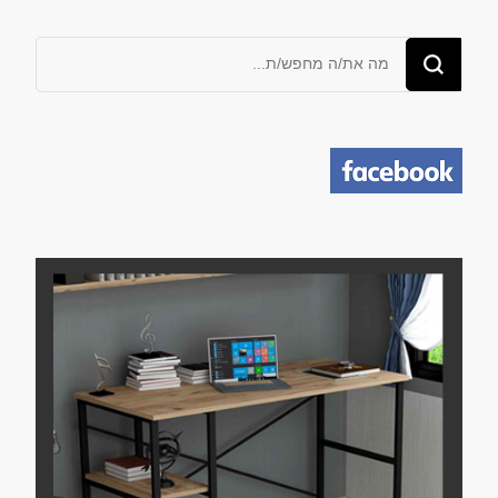
מחפש/ת
משהו?