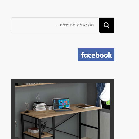
מחפש/ת
משהו?