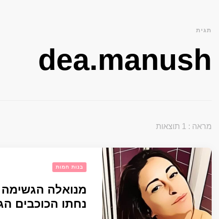
תגית
dea.manush
מראה : 1 תוצאות
בנות חמות
מנואלה הגשימה א
נחתו הכוכבים הג