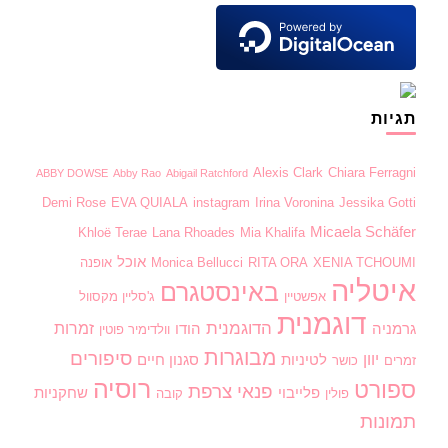
תגיות
Alexis Clark
Chiara Ferragni
ABBY DOWSE
Abby Rao
Abigail Ratchford
Demi Rose
EVA QUIALA
instagram
Irina Voronina
Jessika Gotti
Micaela Schäfer
Khloë Terae
Lana Rhoades
Mia Khalifa
אוכל
XENIA TCHOUMI
RITA ORA
Monica Bellucci
אופנה
איטליה
באינסטגרם
אפשטיין
ג'סליין מקסוול
דוגמנית
הדוגמנית
זמרות
גרמניה
הודו
וולדימיר פוטין
מבוגרות
סיפורים
יוון
לטיניות
סגנון חיים
זמרים
כושר
רוסיה
ספורט
פנאי
צרפת
פלייבוי
שחקניות
פולין
קובה
תמונות