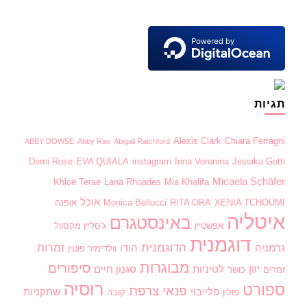
תגיות
Alexis Clark
Chiara Ferragni
ABBY DOWSE
Abby Rao
Abigail Ratchford
Demi Rose
EVA QUIALA
instagram
Irina Voronina
Jessika Gotti
Micaela Schäfer
Khloë Terae
Lana Rhoades
Mia Khalifa
אוכל
XENIA TCHOUMI
RITA ORA
Monica Bellucci
אופנה
איטליה
באינסטגרם
אפשטיין
ג'סליין מקסוול
דוגמנית
הדוגמנית
זמרות
גרמניה
הודו
וולדימיר פוטין
מבוגרות
סיפורים
יוון
לטיניות
סגנון חיים
זמרים
כושר
רוסיה
ספורט
פנאי
צרפת
פלייבוי
שחקניות
פולין
קובה