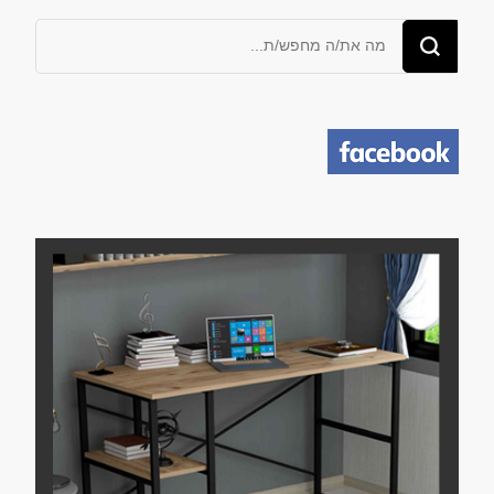
מחפש/ת
משהו?