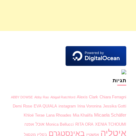
תגיות
Alexis Clark
Chiara Ferragni
ABBY DOWSE
Abby Rao
Abigail Ratchford
Demi Rose
EVA QUIALA
instagram
Irina Voronina
Jessika Gotti
Micaela Schäfer
Khloë Terae
Lana Rhoades
Mia Khalifa
אוכל
XENIA TCHOUMI
RITA ORA
Monica Bellucci
אופנה
איטליה
באינסטגרם
אפשטיין
ג'סליין מקסוול