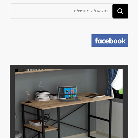
מחפש/ת
משהו?