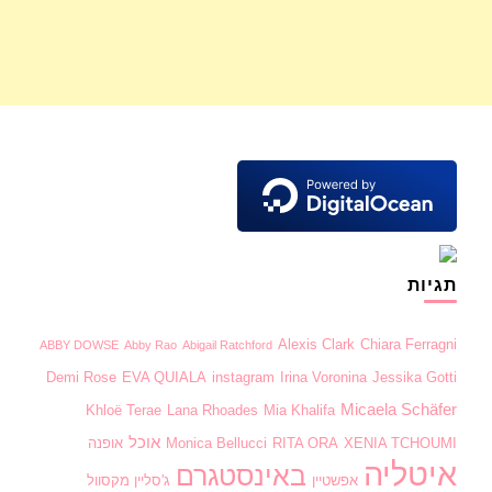
תגיות
Alexis Clark
Chiara Ferragni
ABBY DOWSE
Abby Rao
Abigail Ratchford
Demi Rose
EVA QUIALA
instagram
Irina Voronina
Jessika Gotti
Micaela Schäfer
Khloë Terae
Lana Rhoades
Mia Khalifa
אוכל
XENIA TCHOUMI
RITA ORA
Monica Bellucci
אופנה
איטליה
באינסטגרם
אפשטיין
ג'סליין מקסוול