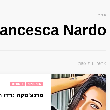
תגית
rancesca Nardo
מראה : 1 תוצאות
בנות חמות
דוגמניות
פרנצ'סקה נרדו הי