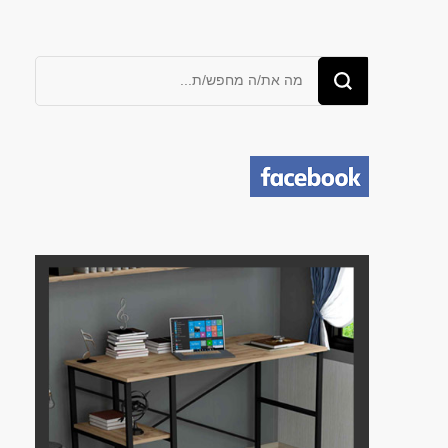
מחפש/ת
משהו?