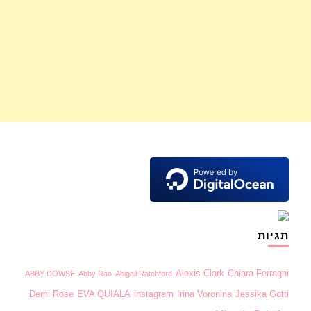
תגיות
Alexis Clark
Chiara Ferragni
ABBY DOWSE
Abby Rao
Abigail Ratchford
Demi Rose
EVA QUIALA
instagram
Irina Voronina
Jessika Gotti