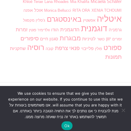
Micaela Schäfer
Khloë Terae
Lana Rhoades
Mia Khalifa
אוכל
XENIA TCHOUMI
RITA ORA
Monica Bellucci
אופנה
איטליה
באינסטגרם
אפשטיין
ג'סליין מקסוול
דוגמנית
הדוגמנית
זמרות
גרמניה
הודו
וולדימיר פוטין
מבוגרות
סיפורים
יוון
לטיניות
סגנון חיים
זמרים
כושר
רוסיה
ספורט
פנאי
צרפת
פלייבוי
שחקניות
פולין
קובה
תמונות
We use cookies to ensure that we give you the best
ראשי
בנות חמות
וידוי אנונימי
חדשות
מדור חינוכי
experience on our website. If you continue to use this site we
סגנון חיים
פנאי
דירוג תמונות
כתוב לנו
will assume that you are happy with it. אנו משתמשים בעוגיות על
מנת להבטיח כי אנו נותנים לך את החוויה הטובה ביותר באתרנו. אם
הזכויות שמורות2026
הבלוג של דלז - Delz
. כל הזכויות
תמשיך להשתמש באתר זה נניח שאתה מרוצה ממנו.
שמורות
Blossom Pin | פותח על ידי
תבניות בלוסום
.מופעל
באמצעות
WordPress
.
Ok