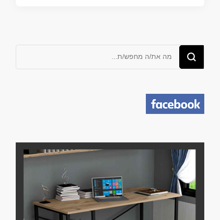
מחפש/ת
משהו?