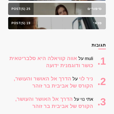
סיפורים
25 POST(S)
פנאי
19 POST(S)
תגובות
אווה קוויאלה היא סלבריטאית
muli
על
כושר ודוגמנית ידועה
ניר לוי
הדרך אל האושר והעושר,
על
הקורס של אביבית בר זוהר
הדרך אל האושר והעושר,
אתי נוי
על
הקורס של אביבית בר זוהר