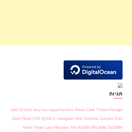
תגיות
Alexis Clark
Chiara Ferragni
ABBY DOWSE
Abby Rao
Abigail Ratchford
Demi Rose
EVA QUIALA
instagram
Irina Voronina
Jessika Gotti
Micaela Schäfer
Khloë Terae
Lana Rhoades
Mia Khalifa