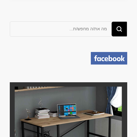
מחפש/ת
משהו?