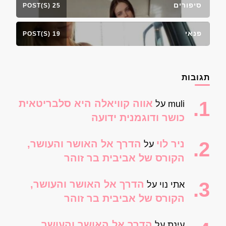
סיפורים
25 POST(S)
פנאי
19 POST(S)
תגובות
אווה קוויאלה היא סלבריטאית
muli
על
כושר ודוגמנית ידועה
ניר לוי
הדרך אל האושר והעושר,
על
הקורס של אביבית בר זוהר
הדרך אל האושר והעושר,
אתי נוי
על
הקורס של אביבית בר זוהר
הדרך אל האושר והעושר,
עינת
על