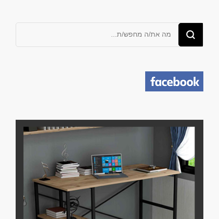
מחפש/ת
משהו?