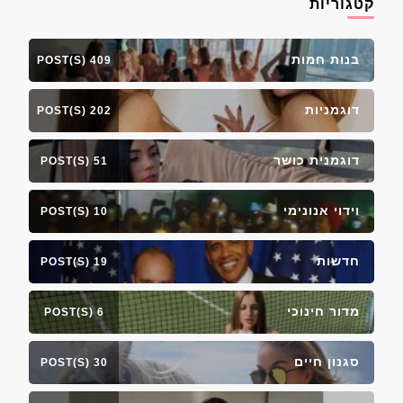
קטגוריות
בנות חמות
409 POST(S)
דוגמניות
202 POST(S)
דוגמנית כושר
51 POST(S)
וידוי אנונימי
10 POST(S)
חדשות
19 POST(S)
מדור חינוכי
6 POST(S)
סגנון חיים
30 POST(S)