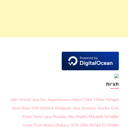
תגיות
Alexis Clark
Chiara Ferragni
ABBY DOWSE
Abby Rao
Abigail Ratchford
Demi Rose
EVA QUIALA
instagram
Irina Voronina
Jessika Gotti
Micaela Schäfer
Khloë Terae
Lana Rhoades
Mia Khalifa
אוכל
XENIA TCHOUMI
RITA ORA
Monica Bellucci
אופנה