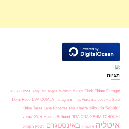
תגיות
Alexis Clark
Chiara Ferragni
ABBY DOWSE
Abby Rao
Abigail Ratchford
Demi Rose
EVA QUIALA
instagram
Irina Voronina
Jessika Gotti
Micaela Schäfer
Khloë Terae
Lana Rhoades
Mia Khalifa
אוכל
XENIA TCHOUMI
RITA ORA
Monica Bellucci
אופנה
איטליה
באינסטגרם
אפשטיין
ג'סליין מקסוול