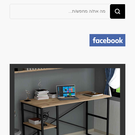
מחפש/ת
משהו?