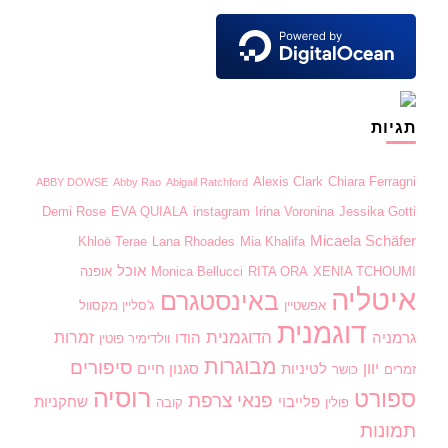
תגיות
Alexis Clark
Chiara Ferragni
ABBY DOWSE
Abby Rao
Abigail Ratchford
Demi Rose
EVA QUIALA
instagram
Irina Voronina
Jessika Gotti
Micaela Schäfer
Khloë Terae
Lana Rhoades
Mia Khalifa
אוכל
XENIA TCHOUMI
RITA ORA
Monica Bellucci
אופנה
איטליה
באינסטגרם
אפשטיין
ג'סליין מקסוול
דוגמנית
הדוגמנית
זמרות
גרמניה
הודו
וולדימיר פוטין
מבוגרות
סיפורים
יוון
לטיניות
סגנון חיים
זמרים
כושר
רוסיה
ספורט
פנאי
צרפת
פלייבוי
שחקניות
פולין
קובה
תמונות