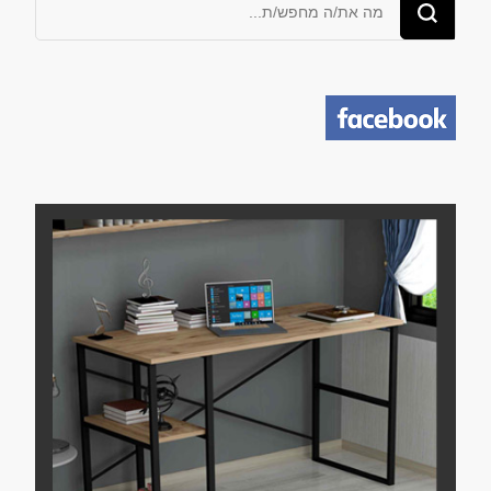
מחפש/ת
משהו?