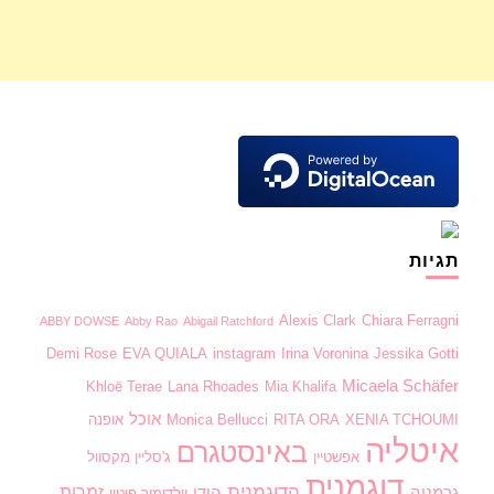
תגיות
Alexis Clark
Chiara Ferragni
ABBY DOWSE
Abby Rao
Abigail Ratchford
Demi Rose
EVA QUIALA
instagram
Irina Voronina
Jessika Gotti
Micaela Schäfer
Khloë Terae
Lana Rhoades
Mia Khalifa
אוכל
XENIA TCHOUMI
RITA ORA
Monica Bellucci
אופנה
איטליה
באינסטגרם
אפשטיין
ג'סליין מקסוול
דוגמנית
הדוגמנית
זמרות
גרמניה
הודו
וולדימיר פוטין