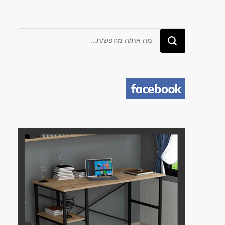
מחפש/ת
משהו?