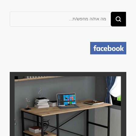
מחפש/ת
משהו?