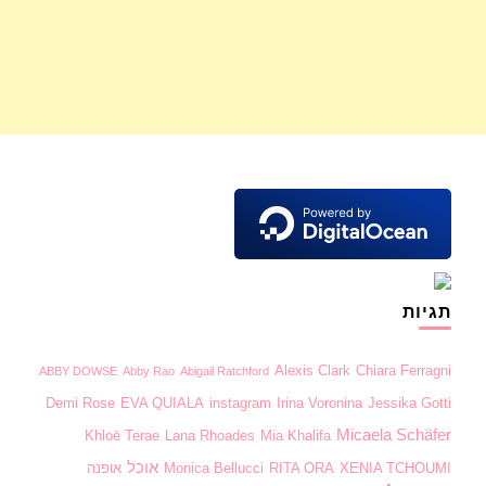
תגיות
Alexis Clark
Chiara Ferragni
ABBY DOWSE
Abby Rao
Abigail Ratchford
Demi Rose
EVA QUIALA
instagram
Irina Voronina
Jessika Gotti
Micaela Schäfer
Khloë Terae
Lana Rhoades
Mia Khalifa
אוכל
XENIA TCHOUMI
RITA ORA
Monica Bellucci
אופנה