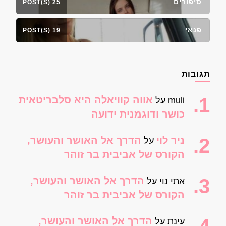
סיפורים
25 POST(S)
פנאי
19 POST(S)
תגובות
אווה קוויאלה היא סלבריטאית
muli
על
כושר ודוגמנית ידועה
ניר לוי
הדרך אל האושר והעושר,
על
הקורס של אביבית בר זוהר
הדרך אל האושר והעושר,
אתי נוי
על
הקורס של אביבית בר זוהר
הדרך אל האושר והעושר,
עינת
על