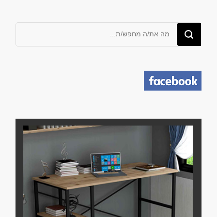
מחפש/ת
משהו?