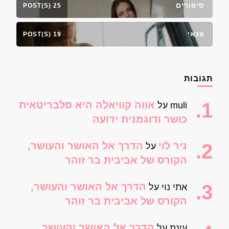
סיפורים
25 POST(S)
פנאי
19 POST(S)
תגובות
אווה קוויאלה היא סלבריטאית
muli
על
כושר ודוגמנית ידועה
ניר לוי
הדרך אל האושר והעושר,
על
הקורס של אביבית בר זוהר
הדרך אל האושר והעושר,
אתי נוי
על
הקורס של אביבית בר זוהר
הדרך אל האושר והעושר,
עינת
על