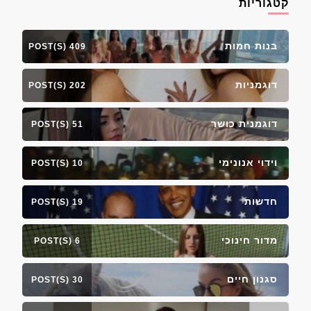
קטגוריות
בנות חמות
409 POST(S)
דוגמניות
202 POST(S)
דוגמנית כושר
51 POST(S)
וידוי אנונימי
10 POST(S)
חדשות
19 POST(S)
מדור חינוכי
6 POST(S)
סגנון חיים
30 POST(S)