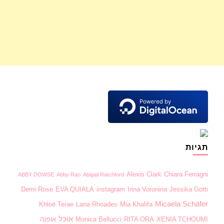
תגיות
Alexis Clark
Chiara Ferragni
ABBY DOWSE
Abby Rao
Abigail Ratchford
Demi Rose
EVA QUIALA
instagram
Irina Voronina
Jessika Gotti
Micaela Schäfer
Khloë Terae
Lana Rhoades
Mia Khalifa
אוכל
XENIA TCHOUMI
RITA ORA
Monica Bellucci
אופנה