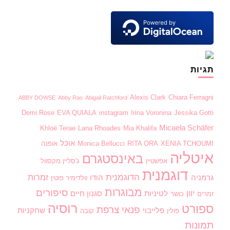
תגיות
Alexis Clark
Chiara Ferragni
ABBY DOWSE
Abby Rao
Abigail Ratchford
Demi Rose
EVA QUIALA
instagram
Irina Voronina
Jessika Gotti
Micaela Schäfer
Khloë Terae
Lana Rhoades
Mia Khalifa
אוכל
XENIA TCHOUMI
RITA ORA
Monica Bellucci
אופנה
איטליה
באינסטגרם
אפשטיין
ג'סליין מקסוול
דוגמנית
הדוגמנית
זמרות
גרמניה
הודו
וולדימיר פוטין
מבוגרות
סיפורים
יוון
לטיניות
סגנון חיים
זמרים
כושר
רוסיה
ספורט
פנאי
צרפת
פלייבוי
שחקניות
פולין
קובה
תמונות