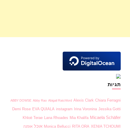
תגיות
Alexis Clark
Chiara Ferragni
ABBY DOWSE
Abby Rao
Abigail Ratchford
Demi Rose
EVA QUIALA
instagram
Irina Voronina
Jessika Gotti
Micaela Schäfer
Khloë Terae
Lana Rhoades
Mia Khalifa
אוכל
XENIA TCHOUMI
RITA ORA
Monica Bellucci
אופנה