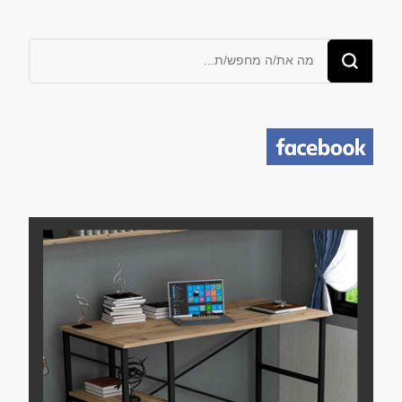
מחפש/ת
משהו?