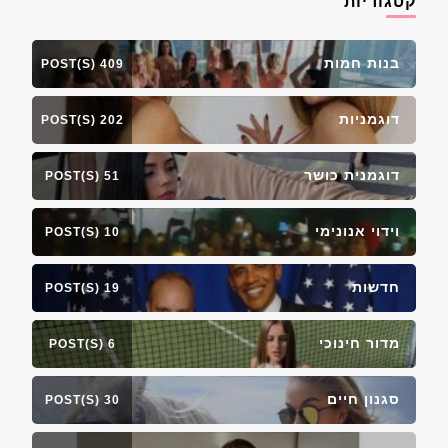
קטגוריות
בנות חמות
409 POST(S)
דוגמניות
202 POST(S)
דוגמנית כושר
51 POST(S)
וידוי אנונימי
10 POST(S)
חדשות
19 POST(S)
מדור חינוכי
6 POST(S)
סגנון חיים
30 POST(S)