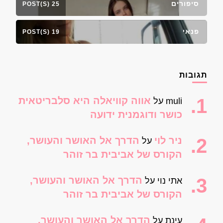
סיפורים
25 POST(S)
פנאי
19 POST(S)
תגובות
אווה קוויאלה היא סלבריטאית
muli
על
כושר ודוגמנית ידועה
ניר לוי
הדרך אל האושר והעושר,
על
הקורס של אביבית בר זוהר
הדרך אל האושר והעושר,
אתי נוי
על
הקורס של אביבית בר זוהר
הדרך אל האושר והעושר,
עינת
על