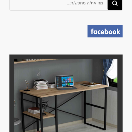
מחפש/ת
משהו?