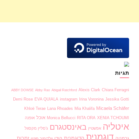
תגיות
Alexis Clark
Chiara Ferragni
ABBY DOWSE
Abby Rao
Abigail Ratchford
Demi Rose
EVA QUIALA
instagram
Irina Voronina
Jessika Gotti
Micaela Schäfer
Khloë Terae
Lana Rhoades
Mia Khalifa
אוכל
XENIA TCHOUMI
RITA ORA
Monica Bellucci
אופנה
איטליה
באינסטגרם
אפשטיין
ג'סליין מקסוול
דוגמנית
הדוגמנית
זמרות
גרמניה
הודו
וולדימיר פוטין