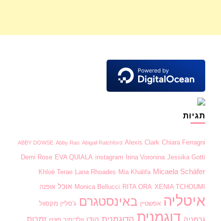
תגיות
Alexis Clark
Chiara Ferragni
ABBY DOWSE
Abby Rao
Abigail Ratchford
Demi Rose
EVA QUIALA
instagram
Irina Voronina
Jessika Gotti
Micaela Schäfer
Khloë Terae
Lana Rhoades
Mia Khalifa
אוכל
XENIA TCHOUMI
RITA ORA
Monica Bellucci
אופנה
איטליה
באינסטגרם
אפשטיין
ג'סליין מקסוול
דוגמנית
הדוגמנית
זמרות
גרמניה
הודו
וולדימיר פוטין