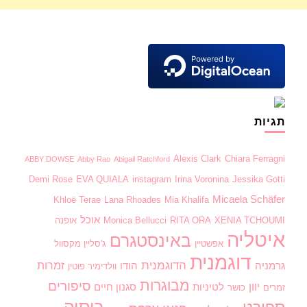
תגיות
Alexis Clark
Chiara Ferragni
ABBY DOWSE
Abby Rao
Abigail Ratchford
Demi Rose
EVA QUIALA
instagram
Irina Voronina
Jessika Gotti
Micaela Schäfer
Khloë Terae
Lana Rhoades
Mia Khalifa
אוכל
XENIA TCHOUMI
RITA ORA
Monica Bellucci
אופנה
איטליה
באינסטגרם
אפשטיין
ג'סליין מקסוול
דוגמנית
הדוגמנית
זמרות
גרמניה
הודו
וולדימיר פוטין
מבוגרות
סיפורים
יוון
לטיניות
סגנון חיים
זמרים
כושר