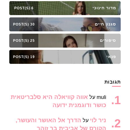
מדור חינוכי
6 POST(S)
סגנון חיים
30 POST(S)
סיפורים
25 POST(S)
פנאי
19 POST(S)
תגובות
אווה קוויאלה היא סלבריטאית
muli
על
כושר ודוגמנית ידועה
ניר לוי
הדרך אל האושר והעושר,
על
הקורס של אביבית בר זוהר