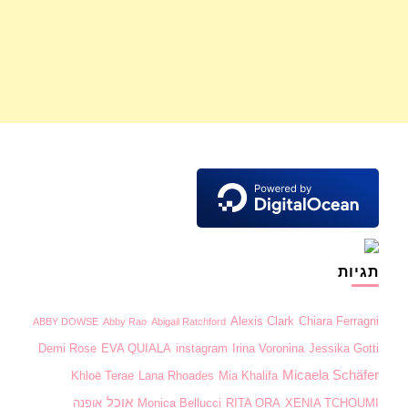
תגיות
Alexis Clark
Chiara Ferragni
ABBY DOWSE
Abby Rao
Abigail Ratchford
Demi Rose
EVA QUIALA
instagram
Irina Voronina
Jessika Gotti
Micaela Schäfer
Khloë Terae
Lana Rhoades
Mia Khalifa
אוכל
XENIA TCHOUMI
RITA ORA
Monica Bellucci
אופנה