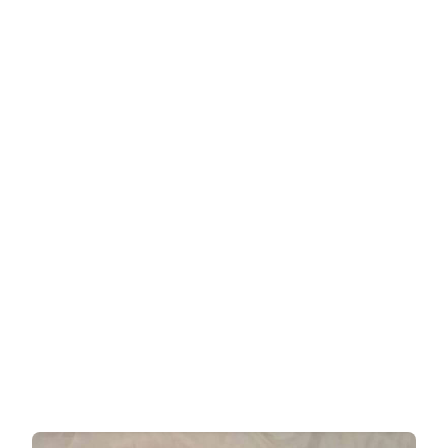
והיפה,
במקור
מקורפו
וקורינתוס