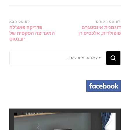
ניווט
לפוסט הקודם
לפוסט הבא
דוגמנית אינסטגרם
פדריקה פאצ'לה
ברשומות
פופולרית, אלכסיס רן
המעריצה הסקסית של
יובנטוס
מחפש/ת
משהו?