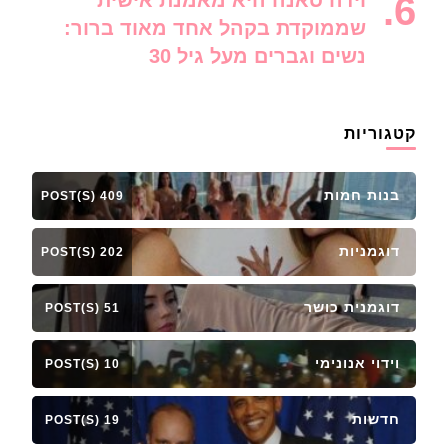
וידה סאנה היא מאמנת אישית
שממוקדת בקהל אחד מאוד ברור:
נשים וגברים מעל גיל 30
קטגוריות
בנות חמות
409 POST(S)
דוגמניות
202 POST(S)
דוגמנית כושר
51 POST(S)
וידוי אנונימי
10 POST(S)
חדשות
19 POST(S)